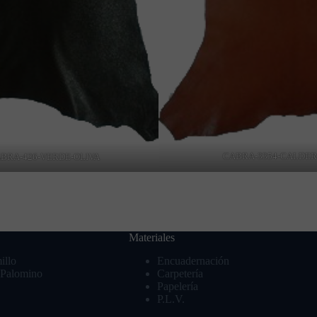
CABRA-3354-CALDE
BRA-426-VERDE-OLIVA
Materiales
illo
Encuadernación
r Palomino
Carpetería
Papelería
P.L.V.