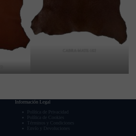
CABRA-MATE-102
RO
Información Legal
Política de Privacidad
Política de Cookies
Términos y Condiciones
Envío y Devoluciones