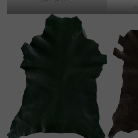
CABRA-104-TABACO
C