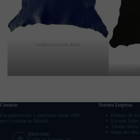
CABRA-425-AZUL-REAL
CA
Contacto
Nuestra Empresa
Encuadernación y materiales desde 1890
Historia de Am
en el corazón de Madrid.
Escuela Talle
Tienda Online
Mapa del sitio
Dirección:
C/ De las Fuentes, 10,