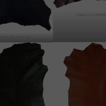
CABRA-415-CORINT
ABRA-409-AZUL-OSC.