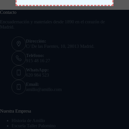
Contacto
Encuadernación y materiales desde 1890 en el corazón de
Madrid.
Dirección:
C/ De las Fuentes, 10, 28013 Madrid.
Teléfono:
915 48 16 27
WhatsApp:
620 984 523
Email:
amillo@amillo.com
Nuestra Empresa
Historia de Amillo
Escuela Taller Palomino