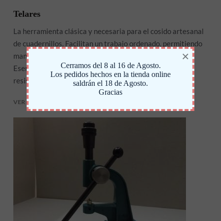
Telares
La herramienta clásica y necesaria para el cosido artesanal
de cuadernillos. Facilitan un trabajo ordenado, permitiendo
×
mantener la tensión ideal durante todo el proceso.
Cerramos del 8 al 16 de Agosto.
Esenciales para lograr un cosido profesional, sólido y
Los pedidos hechos en la tienda online
resistente en encuadernaciones tradicionales.
saldrán el 18 de Agosto.
Gracias
VER MÁS