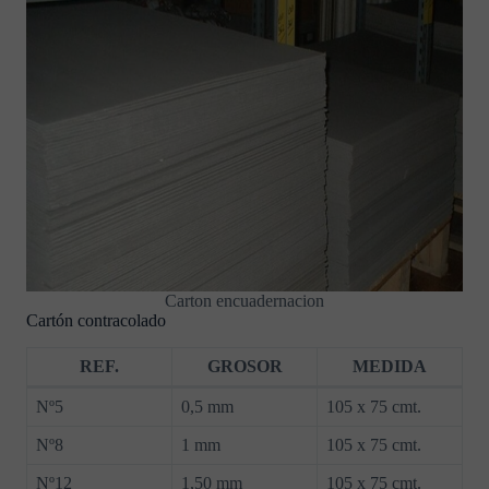
Carton encuadernacion
Cartón contracolado
REF.
GROSOR
MEDIDA
Nº5
0,5 mm
105 x 75 cmt.
Nº8
1 mm
105 x 75 cmt.
Nº12
1,50 mm
105 x 75 cmt.