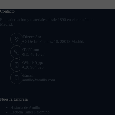
Contacto
Encuadernación y materiales desde 1890 en el corazón de
Madrid.
Dirección:
C/ De las Fuentes, 10, 28013 Madrid.
Teléfono:
915 48 16 27
WhatsApp:
620 984 523
Email:
amillo@amillo.com
Nuestra Empresa
Historia de Amillo
Escuela Taller Palomino