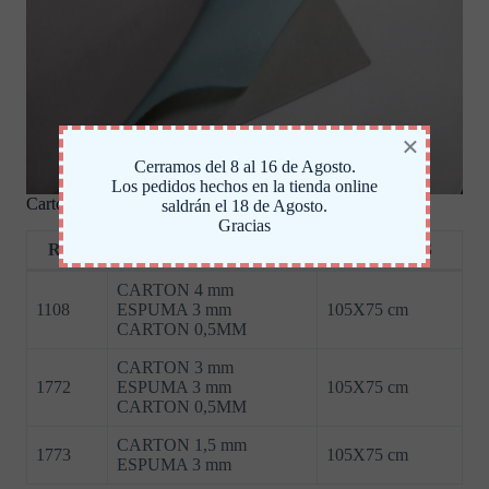
×
Cerramos del 8 al 16 de Agosto.
Los pedidos hechos en la tienda online
Cartón con espuma
saldrán el 18 de Agosto.
Gracias
REF.
GROSOR
MEDIDAS
CARTON 4 mm
1108
ESPUMA 3 mm
105X75 cm
CARTON 0,5MM
CARTON 3 mm
1772
ESPUMA 3 mm
105X75 cm
CARTON 0,5MM
CARTON 1,5 mm
1773
105X75 cm
ESPUMA 3 mm